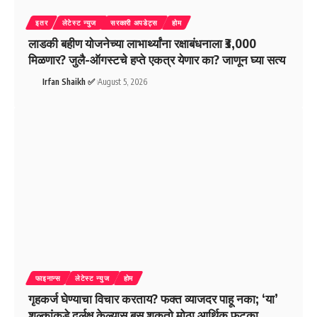
इतर
लेटेस्ट न्युज
सरकारी अपडेट्स
होम
लाडकी बहीण योजनेच्या लाभार्थ्यांना रक्षाबंधनाला ₹3,000
मिळणार? जुलै-ऑगस्टचे हप्ते एकत्र येणार का? जाणून घ्या सत्य
Irfan Shaikh ✅
August 5, 2026
फाइनान्स
लेटेस्ट न्युज
होम
गृहकर्ज घेण्याचा विचार करताय? फक्त व्याजदर पाहू नका; ‘या’
शुल्कांकडे दुर्लक्ष केल्यास बसू शकतो मोठा आर्थिक फटका