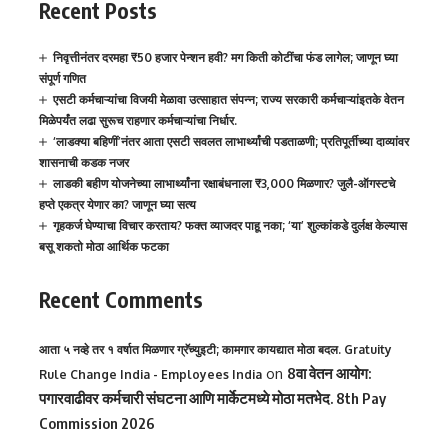
Recent Posts
निवृत्तीनंतर दरमहा ₹50 हजार पेन्शन हवी? मग किती कोटींचा फंड लागेल; जाणून घ्या
संपूर्ण गणित
एसटी कर्मचाऱ्यांचा विजयी मेळावा उत्साहात संपन्न; राज्य सरकारी कर्मचाऱ्यांइतके वेतन
मिळेपर्यंत लढा सुरूच राहणार कर्मचाऱ्यांचा निर्धार.
‘लाडक्या बहिणीं’नंतर आता एसटी सवलत लाभार्थ्यांची पडताळणी; प्रतिपूर्तीच्या दाव्यांवर
शासनाची कडक नजर
लाडकी बहीण योजनेच्या लाभार्थ्यांना रक्षाबंधनाला ₹3,000 मिळणार? जुलै-ऑगस्टचे
हप्ते एकत्र येणार का? जाणून घ्या सत्य
गृहकर्ज घेण्याचा विचार करताय? फक्त व्याजदर पाहू नका; ‘या’ शुल्कांकडे दुर्लक्ष केल्यास
बसू शकतो मोठा आर्थिक फटका
Recent Comments
आता ५ नव्हे तर १ वर्षात मिळणार ग्रॅच्युइटी; कामगार कायद्यात मोठा बदल. Gratuity
on
8वा वेतन आयोग:
Rule Change India - Employees India
पगारवाढीवर कर्मचारी संघटना आणि मार्केटमध्ये मोठा मतभेद. 8th Pay
Commission 2026