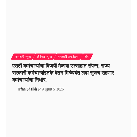
कर्मचारी न्युज
लेटेस्ट न्युज
सरकारी अपडेट्स
होम
एसटी कर्मचाऱ्यांचा विजयी मेळावा उत्साहात संपन्न; राज्य
सरकारी कर्मचाऱ्यांइतके वेतन मिळेपर्यंत लढा सुरूच राहणार
कर्मचाऱ्यांचा निर्धार.
Irfan Shaikh ✅
August 5, 2026