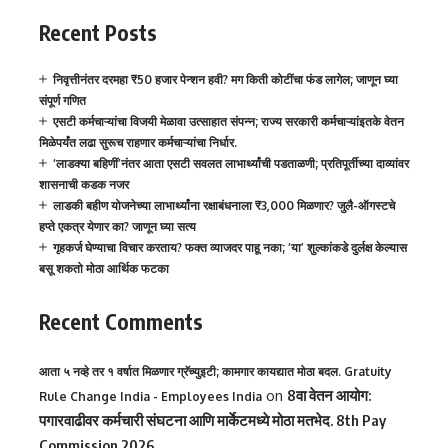
Recent Posts
निवृत्तीनंतर दरमहा ₹50 हजार पेन्शन हवी? मग किती कोटींचा फंड लागेल; जाणून घ्या
संपूर्ण गणित
एसटी कर्मचाऱ्यांचा विजयी मेळावा उत्साहात संपन्न; राज्य सरकारी कर्मचाऱ्यांइतके वेतन
मिळेपर्यंत लढा सुरूच राहणार कर्मचाऱ्यांचा निर्धार.
‘लाडक्या बहिणीं’नंतर आता एसटी सवलत लाभार्थ्यांची पडताळणी; प्रतिपूर्तीच्या दाव्यांवर
शासनाची कडक नजर
लाडकी बहीण योजनेच्या लाभार्थ्यांना रक्षाबंधनाला ₹3,000 मिळणार? जुलै-ऑगस्टचे
हप्ते एकत्र येणार का? जाणून घ्या सत्य
गृहकर्ज घेण्याचा विचार करताय? फक्त व्याजदर पाहू नका; ‘या’ शुल्कांकडे दुर्लक्ष केल्यास
बसू शकतो मोठा आर्थिक फटका
Recent Comments
आता ५ नव्हे तर १ वर्षात मिळणार ग्रॅच्युइटी; कामगार कायद्यात मोठा बदल. Gratuity
on
8वा वेतन आयोग:
Rule Change India - Employees India
पगारवाढीवर कर्मचारी संघटना आणि मार्केटमध्ये मोठा मतभेद. 8th Pay
Commission 2026