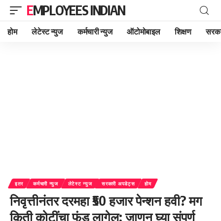
EMPLOYEES INDIAN
होम
लेटेस्ट न्युज
कर्मचारी न्युज
ऑटोमोबाइल
शिक्षण
सरका
इतर
कर्मचारी न्युज
लेटेस्ट न्युज
सरकारी अपडेट्स
होम
निवृत्तीनंतर दरमहा ₹50 हजार पेन्शन हवी? मग
किती कोटींचा फंड लागेल; जाणून घ्या संपूर्ण