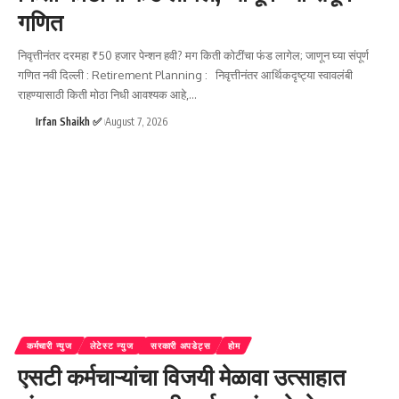
गणित
निवृत्तीनंतर दरमहा ₹50 हजार पेन्शन हवी? मग किती कोटींचा फंड लागेल; जाणून घ्या संपूर्ण
गणित नवी दिल्ली : Retirement Planning : निवृत्तीनंतर आर्थिकदृष्ट्या स्वावलंबी
राहण्यासाठी किती मोठा निधी आवश्यक आहे,
…
Irfan Shaikh ✅
August 7, 2026
कर्मचारी न्युज
लेटेस्ट न्युज
सरकारी अपडेट्स
होम
एसटी कर्मचाऱ्यांचा विजयी मेळावा उत्साहात