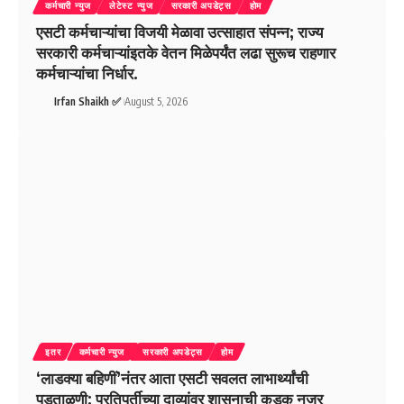
कर्मचारी न्युज
लेटेस्ट न्युज
सरकारी अपडेट्स
होम
एसटी कर्मचाऱ्यांचा विजयी मेळावा उत्साहात संपन्न; राज्य
सरकारी कर्मचाऱ्यांइतके वेतन मिळेपर्यंत लढा सुरूच राहणार
कर्मचाऱ्यांचा निर्धार.
Irfan Shaikh ✅
August 5, 2026
इतर
कर्मचारी न्युज
सरकारी अपडेट्स
होम
‘लाडक्या बहिणीं’नंतर आता एसटी सवलत लाभार्थ्यांची
पडताळणी; प्रतिपूर्तीच्या दाव्यांवर शासनाची कडक नजर