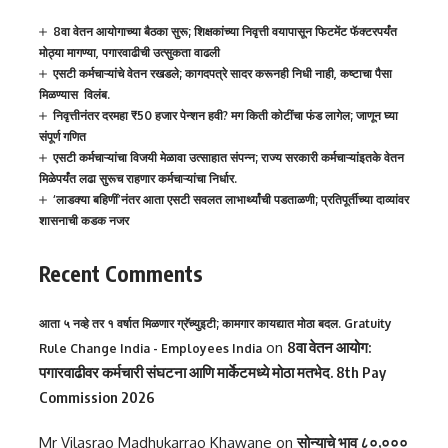
8वा वेतन आयोगाच्या बैठका सुरू; शिक्षकांच्या निवृत्ती वयापासून फिटमेंट फॅक्टरपर्यंत
मोठ्या मागण्या, पगारवाढीची उत्सुकता वाढली
एसटी कर्मचाऱ्यांचे वेतन रखडले; कागदपत्रे सादर करूनही निधी नाही, कष्टाचा पैसा
मिळण्यास विलंब.
निवृत्तीनंतर दरमहा ₹50 हजार पेन्शन हवी? मग किती कोटींचा फंड लागेल; जाणून घ्या
संपूर्ण गणित
एसटी कर्मचाऱ्यांचा विजयी मेळावा उत्साहात संपन्न; राज्य सरकारी कर्मचाऱ्यांइतके वेतन
मिळेपर्यंत लढा सुरूच राहणार कर्मचाऱ्यांचा निर्धार.
‘लाडक्या बहिणीं’नंतर आता एसटी सवलत लाभार्थ्यांची पडताळणी; प्रतिपूर्तीच्या दाव्यांवर
शासनाची कडक नजर
Recent Comments
आता ५ नव्हे तर १ वर्षात मिळणार ग्रॅच्युइटी; कामगार कायद्यात मोठा बदल. Gratuity
on
8वा वेतन आयोग:
Rule Change India - Employees India
पगारवाढीवर कर्मचारी संघटना आणि मार्केटमध्ये मोठा मतभेद. 8th Pay
Commission 2026
Mr Vilasrao Madhukarrao Khawane
on
सोन्याचे भाव ८०,०००