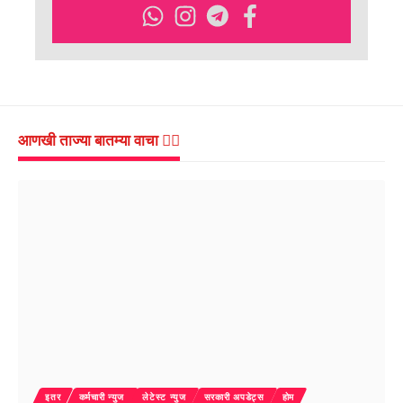
आणखी ताज्या बातम्या वाचा 👇🏻
इतर
कर्मचारी न्युज
लेटेस्ट न्युज
सरकारी अपडेट्स
होम