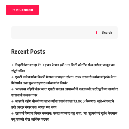
Search
Recent Posts
निवृत्तीनंतर दरमहा ₹50 हजार पेन्शन हवी? मग किती कोटींचा फंड लागेल; जाणून घ्या
संपूर्ण गणित
एसटी कर्मचाऱ्यांचा विजयी मेळावा उत्साहात संपन्न; राज्य सरकारी कर्मचाऱ्यांइतके वेतन
मिळेपर्यंत लढा सुरूच राहणार कर्मचाऱ्यांचा निर्धार.
‘लाडक्या बहिणीं’नंतर आता एसटी सवलत लाभार्थ्यांची पडताळणी; प्रतिपूर्तीच्या दाव्यांवर
शासनाची कडक नजर
लाडकी बहीण योजनेच्या लाभार्थ्यांना रक्षाबंधनाला ₹3,000 मिळणार? जुलै-ऑगस्टचे
हप्ते एकत्र येणार का? जाणून घ्या सत्य
गृहकर्ज घेण्याचा विचार करताय? फक्त व्याजदर पाहू नका; ‘या’ शुल्कांकडे दुर्लक्ष केल्यास
बसू शकतो मोठा आर्थिक फटका