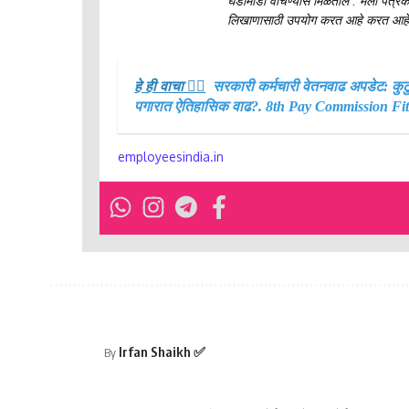
घडामोडी वाचण्यास मिळतील . मला पत्रकारित
लिखाणासाठी उपयोग करत आहे करत आहे
हे ही वाचा 👉🏻
सरकारी कर्मचारी वेतनवाढ अपडेट: कुटुं
पगारात ऐतिहासिक वाढ?. 8th Pay Commission F
employeesindia.in
Irfan Shaikh ✅
By