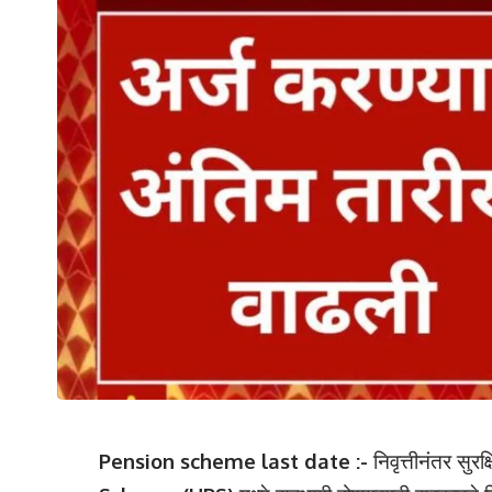
Pension scheme last date :-
निवृत्तीनंतर सुरक