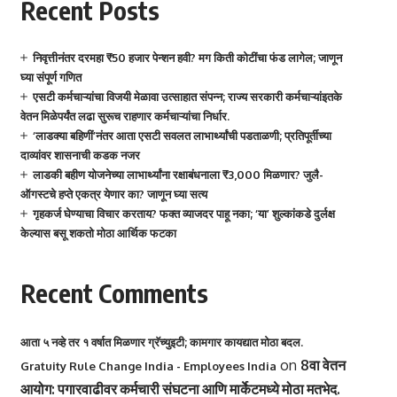
Recent Posts
निवृत्तीनंतर दरमहा ₹50 हजार पेन्शन हवी? मग किती कोटींचा फंड लागेल; जाणून
घ्या संपूर्ण गणित
एसटी कर्मचाऱ्यांचा विजयी मेळावा उत्साहात संपन्न; राज्य सरकारी कर्मचाऱ्यांइतके
वेतन मिळेपर्यंत लढा सुरूच राहणार कर्मचाऱ्यांचा निर्धार.
‘लाडक्या बहिणीं’नंतर आता एसटी सवलत लाभार्थ्यांची पडताळणी; प्रतिपूर्तीच्या
दाव्यांवर शासनाची कडक नजर
लाडकी बहीण योजनेच्या लाभार्थ्यांना रक्षाबंधनाला ₹3,000 मिळणार? जुलै-
ऑगस्टचे हप्ते एकत्र येणार का? जाणून घ्या सत्य
गृहकर्ज घेण्याचा विचार करताय? फक्त व्याजदर पाहू नका; ‘या’ शुल्कांकडे दुर्लक्ष
केल्यास बसू शकतो मोठा आर्थिक फटका
Recent Comments
आता ५ नव्हे तर १ वर्षात मिळणार ग्रॅच्युइटी; कामगार कायद्यात मोठा बदल.
on
8वा वेतन
Gratuity Rule Change India - Employees India
आयोग: पगारवाढीवर कर्मचारी संघटना आणि मार्केटमध्ये मोठा मतभेद.