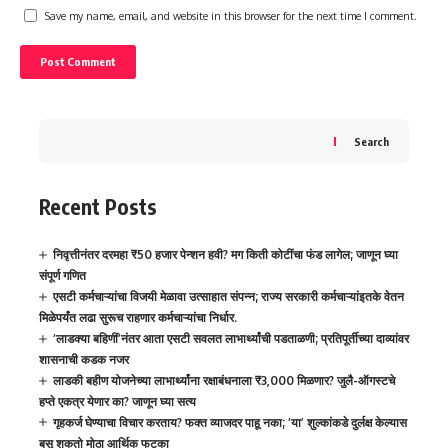
Save my name, email, and website in this browser for the next time I comment.
Search
Recent Posts
निवृत्तीनंतर दरमहा ₹50 हजार पेन्शन हवी? मग किती कोटींचा फंड लागेल; जाणून घ्या
संपूर्ण गणित
एसटी कर्मचाऱ्यांचा विजयी मेळावा उत्साहात संपन्न; राज्य सरकारी कर्मचाऱ्यांइतके वेतन
मिळेपर्यंत लढा सुरूच राहणार कर्मचाऱ्यांचा निर्धार.
‘लाडक्या बहिणीं’नंतर आता एसटी सवलत लाभार्थ्यांची पडताळणी; प्रतिपूर्तीच्या दाव्यांवर
शासनाची कडक नजर
लाडकी बहीण योजनेच्या लाभार्थ्यांना रक्षाबंधनाला ₹3,000 मिळणार? जुलै-ऑगस्टचे
हप्ते एकत्र येणार का? जाणून घ्या सत्य
गृहकर्ज घेण्याचा विचार करताय? फक्त व्याजदर पाहू नका; ‘या’ शुल्कांकडे दुर्लक्ष केल्यास
बसू शकतो मोठा आर्थिक फटका