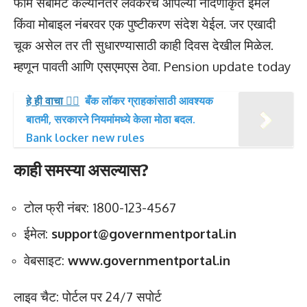
फॉर्म सबमिट केल्यानंतर लवकरच आपल्या नोंदणीकृत ईमेल
किंवा मोबाइल नंबरवर एक पुष्टीकरण संदेश येईल. जर एखादी
चूक असेल तर ती सुधारण्यासाठी काही दिवस देखील मिळेल.
म्हणून पावती आणि एसएमएस ठेवा. Pension update today
हे ही वाचा 👉🏻
बँक लॉकर ग्राहकांसाठी आवश्यक
बातमी, सरकारने नियमांमध्ये केला मोठा बदल.
Bank locker new rules
काही समस्या असल्यास?
टोल फ्री नंबर: 1800-123-4567
ईमेल:
support@governmentportal.in
वेबसाइट:
www.governmentportal.in
लाइव चैट: पोर्टल पर 24/7 सपोर्ट