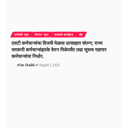
कर्मचारी न्युज
लेटेस्ट न्युज
सरकारी अपडेट्स
होम
एसटी कर्मचाऱ्यांचा विजयी मेळावा उत्साहात संपन्न; राज्य
सरकारी कर्मचाऱ्यांइतके वेतन मिळेपर्यंत लढा सुरूच राहणार
कर्मचाऱ्यांचा निर्धार.
Irfan Shaikh ✅
August 5, 2026