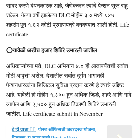
सादर करणे बंधनकारक आहे, जेणेकरून त्यांचे पेन्शन सुरू राहू
शकेल. गेल्या वर्षी झालेल्या DLC मोहीम ३.० मध्ये ८४५
शहरांमधून १.६२ कोटी प्रमाणपत्रे बनवण्यात आली होती. Life
certificate
⭕यावेळी अडीच हजार शिबिरे उभारली जातील
अधिकाऱ्यांच्या मते, DLC अभियान ४.० ही आतापर्यंतची सर्वात
मोठी आवृत्ती असेल. देशातील सर्वात दुर्गम भागातही
पेन्शनधारकांना डिजिटल सुविधा प्रदान करणे हे त्याचे उद्दिष्ट
आहे. यावेळी ही मोहीम १,८५० हून अधिक जिल्हे, शहरे आणि गावे
व्यापेल आणि २,५०० हून अधिक ठिकाणी शिबिरे उभारली
जातील. Life certificate submit in November
हे ही वाचा 👉🏻
पोस्ट ऑफिसची जबरदस्त योजना,
मिळणार 21 लाख रुपये.Post office