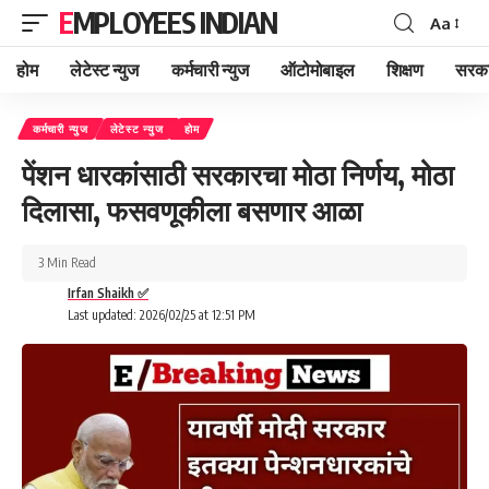
EMPLOYEES INDIAN
Aa
Font
Resizer
होम
लेटेस्ट न्युज
कर्मचारी न्युज
ऑटोमोबाइल
शिक्षण
सरका
कर्मचारी न्युज
लेटेस्ट न्युज
होम
पेंशन धारकांसाठी सरकारचा मोठा निर्णय, मोठा
दिलासा, फसवणूकीला बसणार आळा
3 Min Read
Irfan Shaikh ✅
Last updated: 2026/02/25 at 12:51 PM