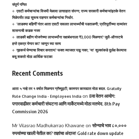
संपूर्ण गणित
एसटी कर्मचाऱ्यांचा विजयी मेळावा उत्साहात संपन्न; राज्य सरकारी कर्मचाऱ्यांइतके वेतन
मिळेपर्यंत लढा सुरूच राहणार कर्मचाऱ्यांचा निर्धार.
‘लाडक्या बहिणीं’नंतर आता एसटी सवलत लाभार्थ्यांची पडताळणी; प्रतिपूर्तीच्या दाव्यांवर
शासनाची कडक नजर
लाडकी बहीण योजनेच्या लाभार्थ्यांना रक्षाबंधनाला ₹3,000 मिळणार? जुलै-ऑगस्टचे
हप्ते एकत्र येणार का? जाणून घ्या सत्य
गृहकर्ज घेण्याचा विचार करताय? फक्त व्याजदर पाहू नका; ‘या’ शुल्कांकडे दुर्लक्ष केल्यास
बसू शकतो मोठा आर्थिक फटका
Recent Comments
आता ५ नव्हे तर १ वर्षात मिळणार ग्रॅच्युइटी; कामगार कायद्यात मोठा बदल. Gratuity
on
8वा वेतन आयोग:
Rule Change India - Employees India
पगारवाढीवर कर्मचारी संघटना आणि मार्केटमध्ये मोठा मतभेद. 8th Pay
Commission 2026
Mr Vilasrao Madhukarrao Khawane
on
सोन्याचे भाव ८०,०००
रुपयांच्या खाली येतील का? तज्ञांचा अंदाज! Gold rate down update