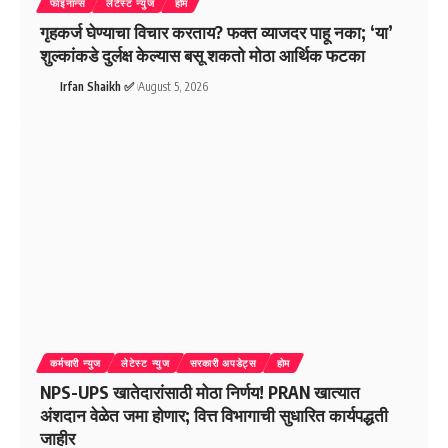
फाइनान्स
लेटेस्ट न्युज
होम
गृहकर्ज घेण्याचा विचार करताय? फक्त व्याजदर पाहू नका; ‘या’
शुल्कांकडे दुर्लक्ष केल्यास बसू शकतो मोठा आर्थिक फटका
Irfan Shaikh ✅
August 5, 2026
कर्मचारी न्युज
लेटेस्ट न्युज
सरकारी अपडेट्स
होम
NPS-UPS खातेदारांसाठी मोठा निर्णय! PRAN खात्यात
अंशदान वेळेत जमा होणार; वित्त विभागाची सुधारित कार्यपद्धती
जाहीर