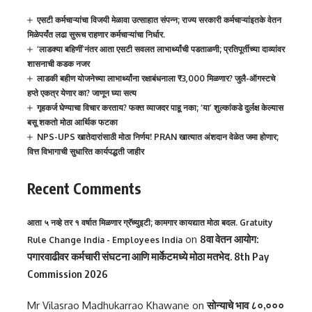
एसटी कर्मचाऱ्यांचा विजयी मेळावा उत्साहात संपन्न; राज्य सरकारी कर्मचाऱ्यांइतके वेतन
मिळेपर्यंत लढा सुरूच राहणार कर्मचाऱ्यांचा निर्धार.
‘लाडक्या बहिणीं’नंतर आता एसटी सवलत लाभार्थ्यांची पडताळणी; प्रतिपूर्तीच्या दाव्यांवर
शासनाची कडक नजर
लाडकी बहीण योजनेच्या लाभार्थ्यांना रक्षाबंधनाला ₹3,000 मिळणार? जुलै-ऑगस्टचे
हप्ते एकत्र येणार का? जाणून घ्या सत्य
गृहकर्ज घेण्याचा विचार करताय? फक्त व्याजदर पाहू नका; ‘या’ शुल्कांकडे दुर्लक्ष केल्यास
बसू शकतो मोठा आर्थिक फटका
NPS-UPS खातेदारांसाठी मोठा निर्णय! PRAN खात्यात अंशदान वेळेत जमा होणार;
वित्त विभागाची सुधारित कार्यपद्धती जाहीर
Recent Comments
आता ५ नव्हे तर १ वर्षात मिळणार ग्रॅच्युइटी; कामगार कायद्यात मोठा बदल. Gratuity
on
8वा वेतन आयोग:
Rule Change India - Employees India
पगारवाढीवर कर्मचारी संघटना आणि मार्केटमध्ये मोठा मतभेद. 8th Pay
Commission 2026
Mr Vilasrao Madhukarrao Khawane
on
सोन्याचे भाव ८०,०००