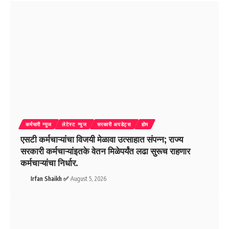
कर्मचारी न्युज
लेटेस्ट न्युज
सरकारी अपडेट्स
होम
एसटी कर्मचाऱ्यांचा विजयी मेळावा उत्साहात संपन्न; राज्य
सरकारी कर्मचाऱ्यांइतके वेतन मिळेपर्यंत लढा सुरूच राहणार
कर्मचाऱ्यांचा निर्धार.
Irfan Shaikh ✅
August 5, 2026