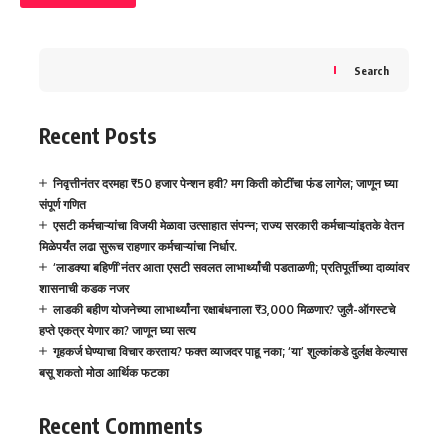
Search
Recent Posts
निवृत्तीनंतर दरमहा ₹50 हजार पेन्शन हवी? मग किती कोटींचा फंड लागेल; जाणून घ्या
संपूर्ण गणित
एसटी कर्मचाऱ्यांचा विजयी मेळावा उत्साहात संपन्न; राज्य सरकारी कर्मचाऱ्यांइतके वेतन
मिळेपर्यंत लढा सुरूच राहणार कर्मचाऱ्यांचा निर्धार.
‘लाडक्या बहिणीं’नंतर आता एसटी सवलत लाभार्थ्यांची पडताळणी; प्रतिपूर्तीच्या दाव्यांवर
शासनाची कडक नजर
लाडकी बहीण योजनेच्या लाभार्थ्यांना रक्षाबंधनाला ₹3,000 मिळणार? जुलै-ऑगस्टचे
हप्ते एकत्र येणार का? जाणून घ्या सत्य
गृहकर्ज घेण्याचा विचार करताय? फक्त व्याजदर पाहू नका; ‘या’ शुल्कांकडे दुर्लक्ष केल्यास
बसू शकतो मोठा आर्थिक फटका
Recent Comments