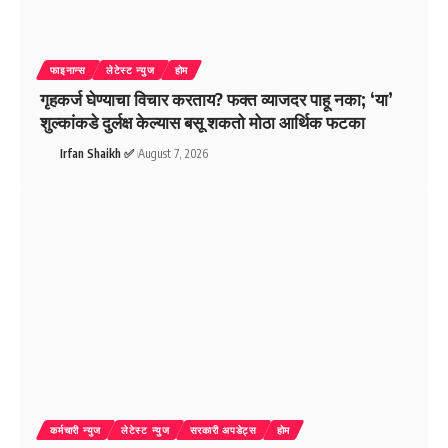
फाइनान्स
लेटेस्ट न्युज
होम
गृहकर्ज घेण्याचा विचार करताय? फक्त व्याजदर पाहू नका; ‘या’
शुल्कांकडे दुर्लक्ष केल्यास बसू शकतो मोठा आर्थिक फटका
Irfan Shaikh ✅
August 7, 2026
कर्मचारी न्युज
लेटेस्ट न्युज
सरकारी अपडेट्स
होम