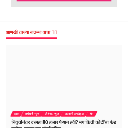
आणखी ताज्या बातम्या वाचा 👇🏻
इतर
कर्मचारी न्युज
लेटेस्ट न्युज
सरकारी अपडेट्स
होम
निवृत्तीनंतर दरमहा ₹50 हजार पेन्शन हवी? मग किती कोटींचा फंड