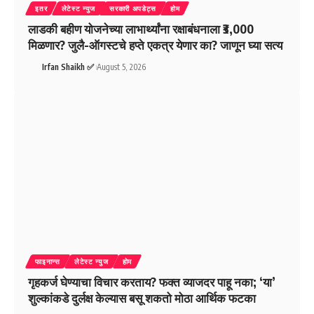
इतर
लेटेस्ट न्युज
सरकारी अपडेट्स
होम
लाडकी बहीण योजनेच्या लाभार्थ्यांना रक्षाबंधनाला ₹3,000
मिळणार? जुलै-ऑगस्टचे हप्ते एकत्र येणार का? जाणून घ्या सत्य
Irfan Shaikh ✅
August 5, 2026
फाइनान्स
लेटेस्ट न्युज
होम
गृहकर्ज घेण्याचा विचार करताय? फक्त व्याजदर पाहू नका; ‘या’
शुल्कांकडे दुर्लक्ष केल्यास बसू शकतो मोठा आर्थिक फटका