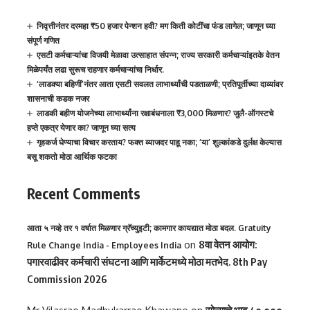
निवृत्तीनंतर दरमहा ₹50 हजार पेन्शन हवी? मग किती कोटींचा फंड लागेल; जाणून घ्या
संपूर्ण गणित
एसटी कर्मचाऱ्यांचा विजयी मेळावा उत्साहात संपन्न; राज्य सरकारी कर्मचाऱ्यांइतके वेतन
मिळेपर्यंत लढा सुरूच राहणार कर्मचाऱ्यांचा निर्धार.
‘लाडक्या बहिणीं’नंतर आता एसटी सवलत लाभार्थ्यांची पडताळणी; प्रतिपूर्तीच्या दाव्यांवर
शासनाची कडक नजर
लाडकी बहीण योजनेच्या लाभार्थ्यांना रक्षाबंधनाला ₹3,000 मिळणार? जुलै-ऑगस्टचे
हप्ते एकत्र येणार का? जाणून घ्या सत्य
गृहकर्ज घेण्याचा विचार करताय? फक्त व्याजदर पाहू नका; ‘या’ शुल्कांकडे दुर्लक्ष केल्यास
बसू शकतो मोठा आर्थिक फटका
Recent Comments
आता ५ नव्हे तर १ वर्षात मिळणार ग्रॅच्युइटी; कामगार कायद्यात मोठा बदल. Gratuity
on
8वा वेतन आयोग:
Rule Change India - Employees India
पगारवाढीवर कर्मचारी संघटना आणि मार्केटमध्ये मोठा मतभेद. 8th Pay
Commission 2026
सोन्याचे भाव ८०,०००