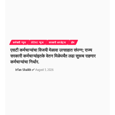
कर्मचारी न्युज
लेटेस्ट न्युज
सरकारी अपडेट्स
होम
एसटी कर्मचाऱ्यांचा विजयी मेळावा उत्साहात संपन्न; राज्य
सरकारी कर्मचाऱ्यांइतके वेतन मिळेपर्यंत लढा सुरूच राहणार
कर्मचाऱ्यांचा निर्धार.
Irfan Shaikh ✅
August 5, 2026