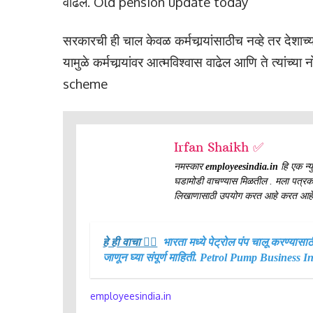
वाढेल. Old pension update today
सरकारची ही चाल केवळ कर्मचार्‍यांसाठीच नव्हे तर देशाच
यामुळे कर्मचार्‍यांवर आत्मविश्वास वाढेल आणि ते त्य
scheme
Irfan Shaikh ✅
नमस्कार
employeesindia.in
हि एक न्यु
घडामोडी वाचण्यास मिळतील . मला पत्रकारित
लिखाणासाठी उपयोग करत आहे करत आहे
हे ही वाचा 👉🏻
भारता मध्ये पेट्रोल पंप चालू करण्यास
जाणून घ्या संपूर्ण माहिती. Petrol Pump Business 
employeesindia.in