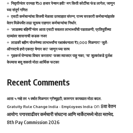
निवृत्तीनंतर दरमहा ₹50 हजार पेन्शन हवी? मग किती कोटींचा फंड लागेल; जाणून
घ्या संपूर्ण गणित
एसटी कर्मचाऱ्यांचा विजयी मेळावा उत्साहात संपन्न; राज्य सरकारी कर्मचाऱ्यांइतके
वेतन मिळेपर्यंत लढा सुरूच राहणार कर्मचाऱ्यांचा निर्धार.
‘लाडक्या बहिणीं’नंतर आता एसटी सवलत लाभार्थ्यांची पडताळणी; प्रतिपूर्तीच्या
दाव्यांवर शासनाची कडक नजर
लाडकी बहीण योजनेच्या लाभार्थ्यांना रक्षाबंधनाला ₹3,000 मिळणार? जुलै-
ऑगस्टचे हप्ते एकत्र येणार का? जाणून घ्या सत्य
गृहकर्ज घेण्याचा विचार करताय? फक्त व्याजदर पाहू नका; ‘या’ शुल्कांकडे दुर्लक्ष
केल्यास बसू शकतो मोठा आर्थिक फटका
Recent Comments
आता ५ नव्हे तर १ वर्षात मिळणार ग्रॅच्युइटी; कामगार कायद्यात मोठा बदल.
on
8वा वेतन
Gratuity Rule Change India - Employees India
आयोग: पगारवाढीवर कर्मचारी संघटना आणि मार्केटमध्ये मोठा मतभेद.
8th Pay Commission 2026