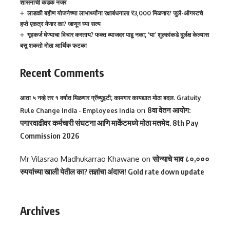
शासनाची कडक नजर
लाडकी बहीण योजनेच्या लाभार्थ्यांना रक्षाबंधनाला ₹3,000 मिळणार? जुलै-ऑगस्टचे
हप्ते एकत्र येणार का? जाणून घ्या सत्य
गृहकर्ज घेण्याचा विचार करताय? फक्त व्याजदर पाहू नका; ‘या’ शुल्कांकडे दुर्लक्ष केल्यास
बसू शकतो मोठा आर्थिक फटका
Recent Comments
आता ५ नव्हे तर १ वर्षात मिळणार ग्रॅच्युइटी; कामगार कायद्यात मोठा बदल. Gratuity
on
8वा वेतन आयोग:
Rule Change India - Employees India
पगारवाढीवर कर्मचारी संघटना आणि मार्केटमध्ये मोठा मतभेद. 8th Pay
Commission 2026
Mr Vilasrao Madhukarrao Khawane
on
सोन्याचे भाव ८०,०००
रुपयांच्या खाली येतील का? तज्ञांचा अंदाज! Gold rate down update
Archives