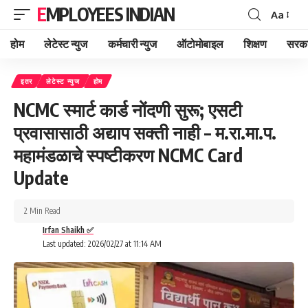
EMPLOYEES INDIAN
Aa
Font
Resizer
होम
लेटेस्ट न्युज
कर्मचारी न्युज
ऑटोमोबाइल
शिक्षण
सरका
इतर
लेटेस्ट न्युज
होम
NCMC स्मार्ट कार्ड नोंदणी सुरू; एसटी
प्रवासासाठी अद्याप सक्ती नाही – म.रा.मा.प.
महामंडळाचे स्पष्टीकरण NCMC Card
Update
2 Min Read
Irfan Shaikh ✅
Last updated: 2026/02/27 at 11:14 AM