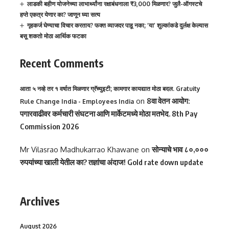
लाडकी बहीण योजनेच्या लाभार्थ्यांना रक्षाबंधनाला ₹3,000 मिळणार? जुलै-ऑगस्टचे
हप्ते एकत्र येणार का? जाणून घ्या सत्य
गृहकर्ज घेण्याचा विचार करताय? फक्त व्याजदर पाहू नका; ‘या’ शुल्कांकडे दुर्लक्ष केल्यास
बसू शकतो मोठा आर्थिक फटका
Recent Comments
आता ५ नव्हे तर १ वर्षात मिळणार ग्रॅच्युइटी; कामगार कायद्यात मोठा बदल. Gratuity
on
8वा वेतन आयोग:
Rule Change India - Employees India
पगारवाढीवर कर्मचारी संघटना आणि मार्केटमध्ये मोठा मतभेद. 8th Pay
Commission 2026
Mr Vilasrao Madhukarrao Khawane
on
सोन्याचे भाव ८०,०००
रुपयांच्या खाली येतील का? तज्ञांचा अंदाज! Gold rate down update
Archives
August 2026