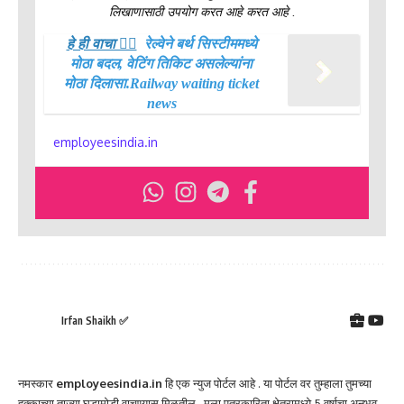
लिखाणासाठी उपयोग करत आहे करत आहे .
हे ही वाचा 👉🏻
रेल्वेने बर्थ सिस्टीममध्ये
मोठा बदल, वेटिंग तिकिट असलेल्यांना
मोठा दिलासा.Railway waiting ticket
news
employeesindia.in
Irfan Shaikh ✅
नमस्कार
employeesindia.in
हि एक न्युज पोर्टल आहे . या पोर्टल वर तुम्हाला तुमच्या
हक्काच्या ताज्या घडामोडी वाचण्यास मिळतील . मला पत्रकारिता क्षेत्रामध्ये 5 वर्षाचा अनुभव