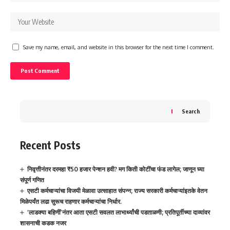
Save my name, email, and website in this browser for the next time I comment.
Search
Recent Posts
निवृत्तीनंतर दरमहा ₹50 हजार पेन्शन हवी? मग किती कोटींचा फंड लागेल; जाणून घ्या
संपूर्ण गणित
एसटी कर्मचाऱ्यांचा विजयी मेळावा उत्साहात संपन्न; राज्य सरकारी कर्मचाऱ्यांइतके वेतन
मिळेपर्यंत लढा सुरूच राहणार कर्मचाऱ्यांचा निर्धार.
‘लाडक्या बहिणीं’नंतर आता एसटी सवलत लाभार्थ्यांची पडताळणी; प्रतिपूर्तीच्या दाव्यांवर
शासनाची कडक नजर