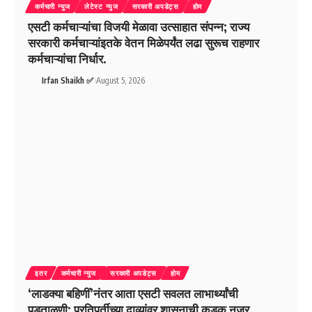
कर्मचारी न्युज
लेटेस्ट न्युज
सरकारी अपडेट्स
होम
एसटी कर्मचाऱ्यांचा विजयी मेळावा उत्साहात संपन्न; राज्य
सरकारी कर्मचाऱ्यांइतके वेतन मिळेपर्यंत लढा सुरूच राहणार
कर्मचाऱ्यांचा निर्धार.
Irfan Shaikh ✅
August 5, 2026
इतर
कर्मचारी न्युज
सरकारी अपडेट्स
होम
‘लाडक्या बहिणीं’नंतर आता एसटी सवलत लाभार्थ्यांची
पडताळणी; प्रतिपूर्तीच्या दाव्यांवर शासनाची कडक नजर