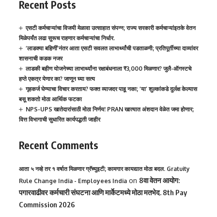
Recent Posts
एसटी कर्मचाऱ्यांचा विजयी मेळावा उत्साहात संपन्न; राज्य सरकारी कर्मचाऱ्यांइतके वेतन
मिळेपर्यंत लढा सुरूच राहणार कर्मचाऱ्यांचा निर्धार.
‘लाडक्या बहिणीं’नंतर आता एसटी सवलत लाभार्थ्यांची पडताळणी; प्रतिपूर्तीच्या दाव्यांवर
शासनाची कडक नजर
लाडकी बहीण योजनेच्या लाभार्थ्यांना रक्षाबंधनाला ₹3,000 मिळणार? जुलै-ऑगस्टचे
हप्ते एकत्र येणार का? जाणून घ्या सत्य
गृहकर्ज घेण्याचा विचार करताय? फक्त व्याजदर पाहू नका; ‘या’ शुल्कांकडे दुर्लक्ष केल्यास
बसू शकतो मोठा आर्थिक फटका
NPS-UPS खातेदारांसाठी मोठा निर्णय! PRAN खात्यात अंशदान वेळेत जमा होणार;
वित्त विभागाची सुधारित कार्यपद्धती जाहीर
Recent Comments
आता ५ नव्हे तर १ वर्षात मिळणार ग्रॅच्युइटी; कामगार कायद्यात मोठा बदल. Gratuity
on
8वा वेतन आयोग:
Rule Change India - Employees India
पगारवाढीवर कर्मचारी संघटना आणि मार्केटमध्ये मोठा मतभेद. 8th Pay
Commission 2026