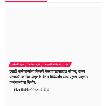
कर्मचारी न्युज
लेटेस्ट न्युज
सरकारी अपडेट्स
होम
एसटी कर्मचाऱ्यांचा विजयी मेळावा उत्साहात संपन्न; राज्य
सरकारी कर्मचाऱ्यांइतके वेतन मिळेपर्यंत लढा सुरूच राहणार
कर्मचाऱ्यांचा निर्धार.
Irfan Shaikh ✅
August 5, 2026