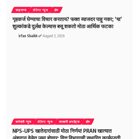
फाइनान्स
लेटेस्ट न्युज
होम
गृहकर्ज घेण्याचा विचार करताय? फक्त व्याजदर पाहू नका; ‘या’
शुल्कांकडे दुर्लक्ष केल्यास बसू शकतो मोठा आर्थिक फटका
Irfan Shaikh ✅
August 5, 2026
कर्मचारी न्युज
लेटेस्ट न्युज
सरकारी अपडेट्स
होम
NPS-UPS खातेदारांसाठी मोठा निर्णय! PRAN खात्यात
अंशदान वेळेत जमा होणार; वित्त विभागाची सुधारित कार्यपद्धती