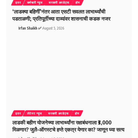
इतर
कर्मचारी न्युज
सरकारी अपडेट्स
होम
‘लाडक्या बहिणीं’नंतर आता एसटी सवलत लाभार्थ्यांची
पडताळणी; प्रतिपूर्तीच्या दाव्यांवर शासनाची कडक नजर
Irfan Shaikh ✅
August 5, 2026
इतर
लेटेस्ट न्युज
सरकारी अपडेट्स
होम
लाडकी बहीण योजनेच्या लाभार्थ्यांना रक्षाबंधनाला ₹3,000
मिळणार? जुलै-ऑगस्टचे हप्ते एकत्र येणार का? जाणून घ्या सत्य