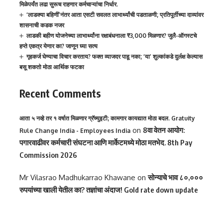
मिळेपर्यंत लढा सुरूच राहणार कर्मचाऱ्यांचा निर्धार.
‘लाडक्या बहिणीं’नंतर आता एसटी सवलत लाभार्थ्यांची पडताळणी; प्रतिपूर्तीच्या दाव्यांवर
शासनाची कडक नजर
लाडकी बहीण योजनेच्या लाभार्थ्यांना रक्षाबंधनाला ₹3,000 मिळणार? जुलै-ऑगस्टचे
हप्ते एकत्र येणार का? जाणून घ्या सत्य
गृहकर्ज घेण्याचा विचार करताय? फक्त व्याजदर पाहू नका; ‘या’ शुल्कांकडे दुर्लक्ष केल्यास
बसू शकतो मोठा आर्थिक फटका
Recent Comments
आता ५ नव्हे तर १ वर्षात मिळणार ग्रॅच्युइटी; कामगार कायद्यात मोठा बदल. Gratuity
on
8वा वेतन आयोग:
Rule Change India - Employees India
पगारवाढीवर कर्मचारी संघटना आणि मार्केटमध्ये मोठा मतभेद. 8th Pay
Commission 2026
Mr Vilasrao Madhukarrao Khawane
on
सोन्याचे भाव ८०,०००
रुपयांच्या खाली येतील का? तज्ञांचा अंदाज! Gold rate down update