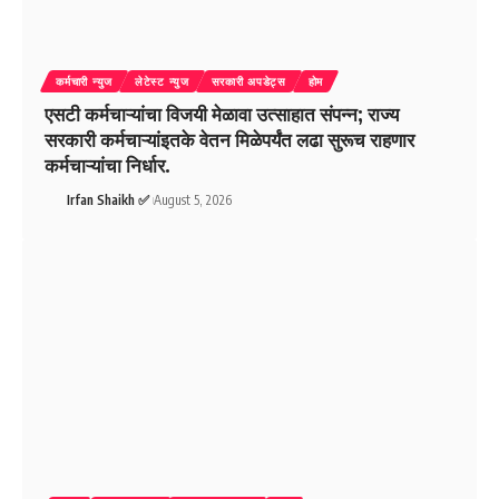
कर्मचारी न्युज
लेटेस्ट न्युज
सरकारी अपडेट्स
होम
एसटी कर्मचाऱ्यांचा विजयी मेळावा उत्साहात संपन्न; राज्य
सरकारी कर्मचाऱ्यांइतके वेतन मिळेपर्यंत लढा सुरूच राहणार
कर्मचाऱ्यांचा निर्धार.
Irfan Shaikh ✅
August 5, 2026