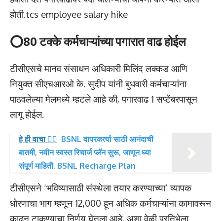
होती.tcs employee salary hike
⭕80 टक्के कर्मचाऱ्यांच्या पगारात वाढ होईल
टीसीएसचे मानव संसाधन अधिकारी मिलिंद लक्कड आणि
नियुक्त सीएचआरओ के. सुदीप यांनी बुधवारी कर्मचाऱ्यांना
पाठवलेल्या मेलमध्ये म्हटले आहे की, पगारवाढ 1 सप्टेंबरपासून
लागू होईल.
हे ही वाचा 👉🏻
BSNL वापरकर्त्या साठी आनंदाची
बातमी, नवीन स्वस्त रिचार्ज प्लॅन सुरू, जाणून घ्या
संपूर्ण माहिती. BSNL Recharge Plan
टीसीएसने ‘भविष्यासाठी संस्थेला तयार करण्याच्या’ व्यापक
धोरणाचा भाग म्हणून 12,000 हून अधिक कर्मचाऱ्यांना कामावरून
काढून टाकण्याचा निर्णय घेतला आहे, अशा वेळी प्रतिभेला