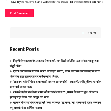
Save my name, email, and website in this browser for the next time I comment.
Search
Recent Posts
निवृत्तीनंतर दरमहा ₹50 हजार पेन्शन हवी? मग किती कोटींचा फंड लागेल; जाणून घ्या
संपूर्ण गणित
एसटी कर्मचाऱ्यांचा विजयी मेळावा उत्साहात संपन्न; राज्य सरकारी कर्मचाऱ्यांइतके वेतन
मिळेपर्यंत लढा सुरूच राहणार कर्मचाऱ्यांचा निर्धार.
‘लाडक्या बहिणीं’नंतर आता एसटी सवलत लाभार्थ्यांची पडताळणी; प्रतिपूर्तीच्या दाव्यांवर
शासनाची कडक नजर
लाडकी बहीण योजनेच्या लाभार्थ्यांना रक्षाबंधनाला ₹3,000 मिळणार? जुलै-ऑगस्टचे
हप्ते एकत्र येणार का? जाणून घ्या सत्य
गृहकर्ज घेण्याचा विचार करताय? फक्त व्याजदर पाहू नका; ‘या’ शुल्कांकडे दुर्लक्ष केल्यास
बसू शकतो मोठा आर्थिक फटका