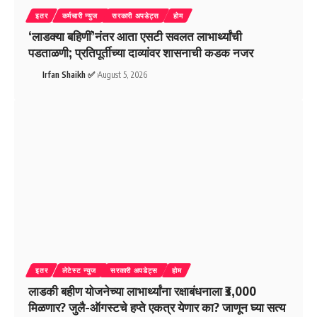
इतर
कर्मचारी न्युज
सरकारी अपडेट्स
होम
‘लाडक्या बहिणीं’नंतर आता एसटी सवलत लाभार्थ्यांची
पडताळणी; प्रतिपूर्तीच्या दाव्यांवर शासनाची कडक नजर
Irfan Shaikh ✅
August 5, 2026
इतर
लेटेस्ट न्युज
सरकारी अपडेट्स
होम
लाडकी बहीण योजनेच्या लाभार्थ्यांना रक्षाबंधनाला ₹3,000
मिळणार? जुलै-ऑगस्टचे हप्ते एकत्र येणार का? जाणून घ्या सत्य