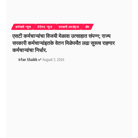
कर्मचारी न्युज
लेटेस्ट न्युज
सरकारी अपडेट्स
होम
एसटी कर्मचाऱ्यांचा विजयी मेळावा उत्साहात संपन्न; राज्य
सरकारी कर्मचाऱ्यांइतके वेतन मिळेपर्यंत लढा सुरूच राहणार
कर्मचाऱ्यांचा निर्धार.
Irfan Shaikh ✅
August 5, 2026