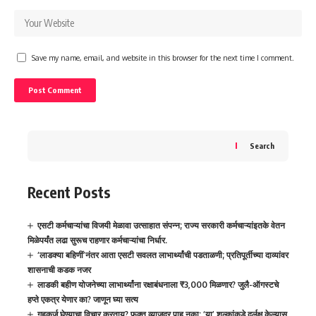
Save my name, email, and website in this browser for the next time I comment.
Search
Recent Posts
एसटी कर्मचाऱ्यांचा विजयी मेळावा उत्साहात संपन्न; राज्य सरकारी कर्मचाऱ्यांइतके वेतन
मिळेपर्यंत लढा सुरूच राहणार कर्मचाऱ्यांचा निर्धार.
‘लाडक्या बहिणीं’नंतर आता एसटी सवलत लाभार्थ्यांची पडताळणी; प्रतिपूर्तीच्या दाव्यांवर
शासनाची कडक नजर
लाडकी बहीण योजनेच्या लाभार्थ्यांना रक्षाबंधनाला ₹3,000 मिळणार? जुलै-ऑगस्टचे
हप्ते एकत्र येणार का? जाणून घ्या सत्य
गृहकर्ज घेण्याचा विचार करताय? फक्त व्याजदर पाहू नका; ‘या’ शुल्कांकडे दुर्लक्ष केल्यास