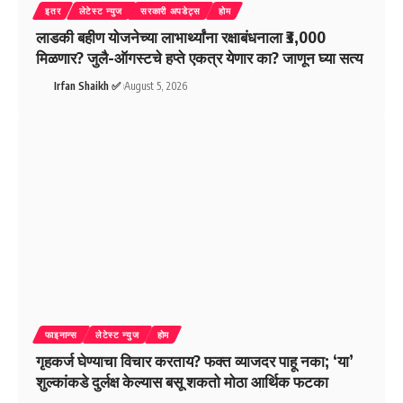
इतर
लेटेस्ट न्युज
सरकारी अपडेट्स
होम
लाडकी बहीण योजनेच्या लाभार्थ्यांना रक्षाबंधनाला ₹3,000
मिळणार? जुलै-ऑगस्टचे हप्ते एकत्र येणार का? जाणून घ्या सत्य
Irfan Shaikh ✅
August 5, 2026
फाइनान्स
लेटेस्ट न्युज
होम
गृहकर्ज घेण्याचा विचार करताय? फक्त व्याजदर पाहू नका; ‘या’
शुल्कांकडे दुर्लक्ष केल्यास बसू शकतो मोठा आर्थिक फटका