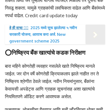
शकता किंवा जर तुम्हाला चांगला व्याजदर मिळाला तर दुसरी बँक
निवडू शकता. यामुळे ग्राहकांची लवचिकता वाढेल आणि बँकांमध्ये
स्पर्धा वाढेल. Credit card update today
हे ही वाचा 👉🏻
2025 मध्ये सुरू झालेल्या ५ नवीन
सरकारी योजना, आत्ताच करा अर्ज. New
government scheme 2025
⭕निष्क्रिय बँक खात्यांचे कडक निरीक्षण
बारा महिने कोणतेही व्यवहार नसलेले खाते निष्क्रिय मानले
जाईल. जर दोन वर्षे कोणतेही क्रियाकलाप झाले नाहीत तर ते
निष्क्रिय श्रेणीत ठेवले जाईल. नवीन नियमांनुसार, बँकांना
केवायसी अपडेट्स आणि ग्राहक सूचनांसह अशा खात्यांचे
नियमितपणे ऑडिट करणे आवश्यक असेल.
फसवणूक, ओळखीचा गैरवापर आणि मनी लाँडरिंगचा धोका कमी