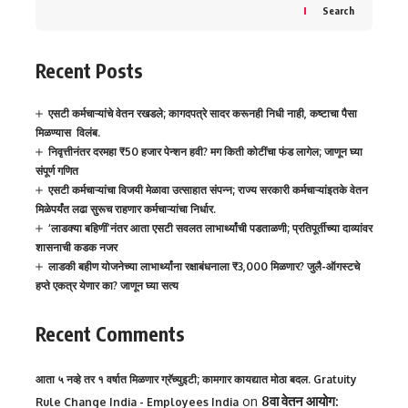
Search
Recent Posts
एसटी कर्मचाऱ्यांचे वेतन रखडले; कागदपत्रे सादर करूनही निधी नाही, कष्टाचा पैसा
मिळण्यास विलंब.
निवृत्तीनंतर दरमहा ₹50 हजार पेन्शन हवी? मग किती कोटींचा फंड लागेल; जाणून घ्या
संपूर्ण गणित
एसटी कर्मचाऱ्यांचा विजयी मेळावा उत्साहात संपन्न; राज्य सरकारी कर्मचाऱ्यांइतके वेतन
मिळेपर्यंत लढा सुरूच राहणार कर्मचाऱ्यांचा निर्धार.
‘लाडक्या बहिणीं’नंतर आता एसटी सवलत लाभार्थ्यांची पडताळणी; प्रतिपूर्तीच्या दाव्यांवर
शासनाची कडक नजर
लाडकी बहीण योजनेच्या लाभार्थ्यांना रक्षाबंधनाला ₹3,000 मिळणार? जुलै-ऑगस्टचे
हप्ते एकत्र येणार का? जाणून घ्या सत्य
Recent Comments
आता ५ नव्हे तर १ वर्षात मिळणार ग्रॅच्युइटी; कामगार कायद्यात मोठा बदल. Gratuity
on
8वा वेतन आयोग:
Rule Change India - Employees India