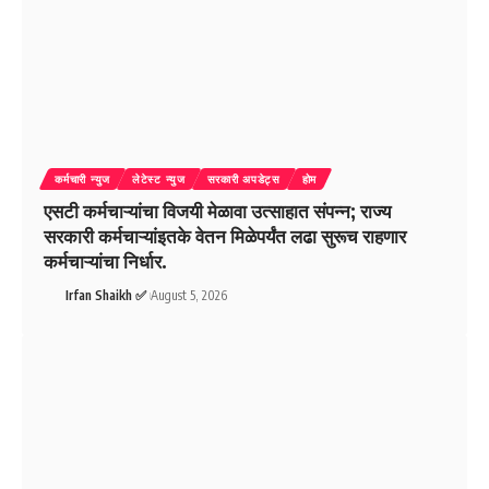
कर्मचारी न्युज
लेटेस्ट न्युज
सरकारी अपडेट्स
होम
एसटी कर्मचाऱ्यांचा विजयी मेळावा उत्साहात संपन्न; राज्य
सरकारी कर्मचाऱ्यांइतके वेतन मिळेपर्यंत लढा सुरूच राहणार
कर्मचाऱ्यांचा निर्धार.
Irfan Shaikh ✅
August 5, 2026