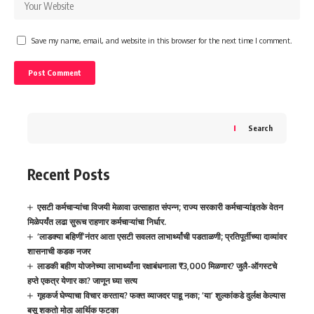
Save my name, email, and website in this browser for the next time I comment.
Search
Recent Posts
एसटी कर्मचाऱ्यांचा विजयी मेळावा उत्साहात संपन्न; राज्य सरकारी कर्मचाऱ्यांइतके वेतन
मिळेपर्यंत लढा सुरूच राहणार कर्मचाऱ्यांचा निर्धार.
‘लाडक्या बहिणीं’नंतर आता एसटी सवलत लाभार्थ्यांची पडताळणी; प्रतिपूर्तीच्या दाव्यांवर
शासनाची कडक नजर
लाडकी बहीण योजनेच्या लाभार्थ्यांना रक्षाबंधनाला ₹3,000 मिळणार? जुलै-ऑगस्टचे
हप्ते एकत्र येणार का? जाणून घ्या सत्य
गृहकर्ज घेण्याचा विचार करताय? फक्त व्याजदर पाहू नका; ‘या’ शुल्कांकडे दुर्लक्ष केल्यास
बसू शकतो मोठा आर्थिक फटका