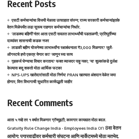
Recent Posts
एसटी कर्मचाऱ्यांचा विजयी मेळावा उत्साहात संपन्न; राज्य सरकारी कर्मचाऱ्यांइतके
वेतन मिळेपर्यंत लढा सुरूच राहणार कर्मचाऱ्यांचा निर्धार.
‘लाडक्या बहिणीं’नंतर आता एसटी सवलत लाभार्थ्यांची पडताळणी; प्रतिपूर्तीच्या
दाव्यांवर शासनाची कडक नजर
लाडकी बहीण योजनेच्या लाभार्थ्यांना रक्षाबंधनाला ₹3,000 मिळणार? जुलै-
ऑगस्टचे हप्ते एकत्र येणार का? जाणून घ्या सत्य
गृहकर्ज घेण्याचा विचार करताय? फक्त व्याजदर पाहू नका; ‘या’ शुल्कांकडे दुर्लक्ष
केल्यास बसू शकतो मोठा आर्थिक फटका
NPS-UPS खातेदारांसाठी मोठा निर्णय! PRAN खात्यात अंशदान वेळेत जमा
होणार; वित्त विभागाची सुधारित कार्यपद्धती जाहीर
Recent Comments
आता ५ नव्हे तर १ वर्षात मिळणार ग्रॅच्युइटी; कामगार कायद्यात मोठा बदल.
on
8वा वेतन
Gratuity Rule Change India - Employees India
आयोग: पगारवाढीवर कर्मचारी संघटना आणि मार्केटमध्ये मोठा मतभेद.