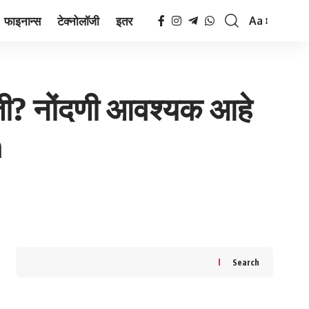
फाइनान्स
टेक्नोलॉजी
इतर
Aa
Font
Resizer
िती? नोंदणी आवश्यक आहे
a
Search