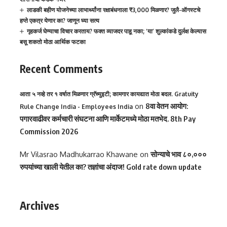
लाडकी बहीण योजनेच्या लाभार्थ्यांना रक्षाबंधनाला ₹3,000 मिळणार? जुलै-ऑगस्टचे
हप्ते एकत्र येणार का? जाणून घ्या सत्य
गृहकर्ज घेण्याचा विचार करताय? फक्त व्याजदर पाहू नका; ‘या’ शुल्कांकडे दुर्लक्ष केल्यास
बसू शकतो मोठा आर्थिक फटका
Recent Comments
आता ५ नव्हे तर १ वर्षात मिळणार ग्रॅच्युइटी; कामगार कायद्यात मोठा बदल. Gratuity
on
8वा वेतन आयोग:
Rule Change India - Employees India
पगारवाढीवर कर्मचारी संघटना आणि मार्केटमध्ये मोठा मतभेद. 8th Pay
Commission 2026
Mr Vilasrao Madhukarrao Khawane
on
सोन्याचे भाव ८०,०००
रुपयांच्या खाली येतील का? तज्ञांचा अंदाज! Gold rate down update
Archives