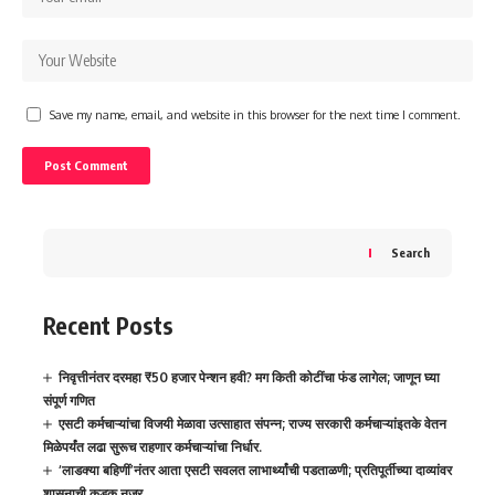
Save my name, email, and website in this browser for the next time I comment.
Search
Recent Posts
निवृत्तीनंतर दरमहा ₹50 हजार पेन्शन हवी? मग किती कोटींचा फंड लागेल; जाणून घ्या
संपूर्ण गणित
एसटी कर्मचाऱ्यांचा विजयी मेळावा उत्साहात संपन्न; राज्य सरकारी कर्मचाऱ्यांइतके वेतन
मिळेपर्यंत लढा सुरूच राहणार कर्मचाऱ्यांचा निर्धार.
‘लाडक्या बहिणीं’नंतर आता एसटी सवलत लाभार्थ्यांची पडताळणी; प्रतिपूर्तीच्या दाव्यांवर
शासनाची कडक नजर