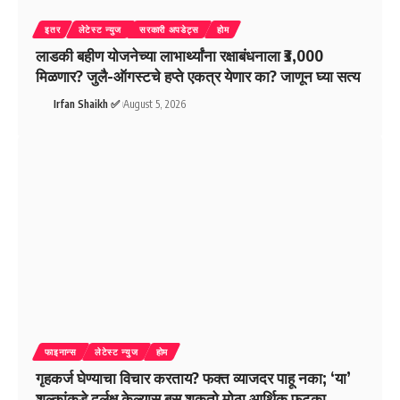
इतर
लेटेस्ट न्युज
सरकारी अपडेट्स
होम
लाडकी बहीण योजनेच्या लाभार्थ्यांना रक्षाबंधनाला ₹3,000
मिळणार? जुलै-ऑगस्टचे हप्ते एकत्र येणार का? जाणून घ्या सत्य
Irfan Shaikh ✅
August 5, 2026
फाइनान्स
लेटेस्ट न्युज
होम
गृहकर्ज घेण्याचा विचार करताय? फक्त व्याजदर पाहू नका; ‘या’
शुल्कांकडे दुर्लक्ष केल्यास बसू शकतो मोठा आर्थिक फटका