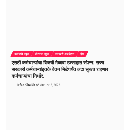
कर्मचारी न्युज
लेटेस्ट न्युज
सरकारी अपडेट्स
होम
एसटी कर्मचाऱ्यांचा विजयी मेळावा उत्साहात संपन्न; राज्य
सरकारी कर्मचाऱ्यांइतके वेतन मिळेपर्यंत लढा सुरूच राहणार
कर्मचाऱ्यांचा निर्धार.
Irfan Shaikh ✅
August 5, 2026