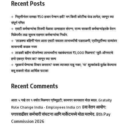
Recent Posts
निवृत्तीनंतर दरमहा ₹50 हजार पेन्शन हवी? मग किती कोटींचा फंड लागेल; जाणून घ्या
संपूर्ण गणित
एसटी कर्मचाऱ्यांचा विजयी मेळावा उत्साहात संपन्न; राज्य सरकारी कर्मचाऱ्यांइतके वेतन
मिळेपर्यंत लढा सुरूच राहणार कर्मचाऱ्यांचा निर्धार.
‘लाडक्या बहिणीं’नंतर आता एसटी सवलत लाभार्थ्यांची पडताळणी; प्रतिपूर्तीच्या दाव्यांवर
शासनाची कडक नजर
लाडकी बहीण योजनेच्या लाभार्थ्यांना रक्षाबंधनाला ₹3,000 मिळणार? जुलै-ऑगस्टचे
हप्ते एकत्र येणार का? जाणून घ्या सत्य
गृहकर्ज घेण्याचा विचार करताय? फक्त व्याजदर पाहू नका; ‘या’ शुल्कांकडे दुर्लक्ष केल्यास
बसू शकतो मोठा आर्थिक फटका
Recent Comments
आता ५ नव्हे तर १ वर्षात मिळणार ग्रॅच्युइटी; कामगार कायद्यात मोठा बदल. Gratuity
on
8वा वेतन आयोग:
Rule Change India - Employees India
पगारवाढीवर कर्मचारी संघटना आणि मार्केटमध्ये मोठा मतभेद. 8th Pay
Commission 2026