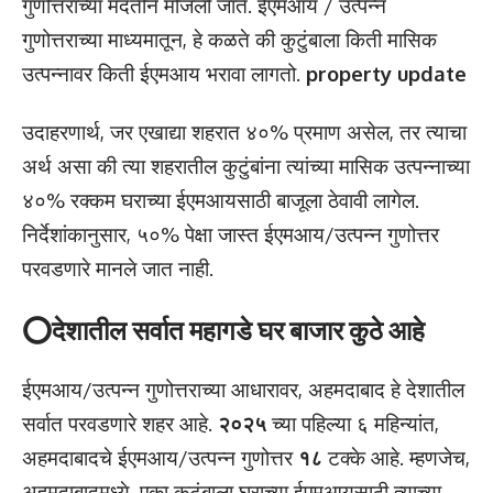
गुणोत्तराच्या मदतीने मोजली जाते. ईएमआय / उत्पन्न
गुणोत्तराच्या माध्यमातून, हे कळते की कुटुंबाला किती मासिक
उत्पन्नावर किती ईएमआय भरावा लागतो.
property update
उदाहरणार्थ, जर एखाद्या शहरात ४०% प्रमाण असेल, तर त्याचा
अर्थ असा की त्या शहरातील कुटुंबांना त्यांच्या मासिक उत्पन्नाच्या
४०% रक्कम घराच्या ईएमआयसाठी बाजूला ठेवावी लागेल.
निर्देशांकानुसार, ५०% पेक्षा जास्त ईएमआय/उत्पन्न गुणोत्तर
परवडणारे मानले जात नाही.
⭕
देशातील सर्वात महागडे घर बाजार कुठे आहे
ईएमआय/उत्पन्न गुणोत्तराच्या आधारावर, अहमदाबाद हे देशातील
सर्वात परवडणारे शहर आहे.
२०२५
च्या पहिल्या ६ महिन्यांत,
अहमदाबादचे ईएमआय/उत्पन्न गुणोत्तर
१८
टक्के आहे. म्हणजेच,
अहमदाबादमध्ये, एका कुटुंबाला घराच्या ईएमआयसाठी त्याच्या