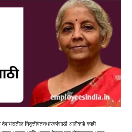
ो देशभरातील निवृत्तीवेतनधारकांसाठी अलीकडे काही