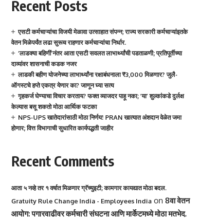
Recent Posts
एसटी कर्मचाऱ्यांचा विजयी मेळावा उत्साहात संपन्न; राज्य सरकारी कर्मचाऱ्यांइतके
वेतन मिळेपर्यंत लढा सुरूच राहणार कर्मचाऱ्यांचा निर्धार.
‘लाडक्या बहिणीं’नंतर आता एसटी सवलत लाभार्थ्यांची पडताळणी; प्रतिपूर्तीच्या
दाव्यांवर शासनाची कडक नजर
लाडकी बहीण योजनेच्या लाभार्थ्यांना रक्षाबंधनाला ₹3,000 मिळणार? जुलै-
ऑगस्टचे हप्ते एकत्र येणार का? जाणून घ्या सत्य
गृहकर्ज घेण्याचा विचार करताय? फक्त व्याजदर पाहू नका; ‘या’ शुल्कांकडे दुर्लक्ष
केल्यास बसू शकतो मोठा आर्थिक फटका
NPS-UPS खातेदारांसाठी मोठा निर्णय! PRAN खात्यात अंशदान वेळेत जमा
होणार; वित्त विभागाची सुधारित कार्यपद्धती जाहीर
Recent Comments
आता ५ नव्हे तर १ वर्षात मिळणार ग्रॅच्युइटी; कामगार कायद्यात मोठा बदल.
on
8वा वेतन
Gratuity Rule Change India - Employees India
आयोग: पगारवाढीवर कर्मचारी संघटना आणि मार्केटमध्ये मोठा मतभेद.