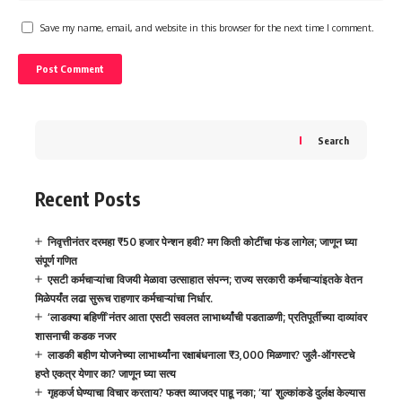
Save my name, email, and website in this browser for the next time I comment.
Search
Recent Posts
निवृत्तीनंतर दरमहा ₹50 हजार पेन्शन हवी? मग किती कोटींचा फंड लागेल; जाणून घ्या
संपूर्ण गणित
एसटी कर्मचाऱ्यांचा विजयी मेळावा उत्साहात संपन्न; राज्य सरकारी कर्मचाऱ्यांइतके वेतन
मिळेपर्यंत लढा सुरूच राहणार कर्मचाऱ्यांचा निर्धार.
‘लाडक्या बहिणीं’नंतर आता एसटी सवलत लाभार्थ्यांची पडताळणी; प्रतिपूर्तीच्या दाव्यांवर
शासनाची कडक नजर
लाडकी बहीण योजनेच्या लाभार्थ्यांना रक्षाबंधनाला ₹3,000 मिळणार? जुलै-ऑगस्टचे
हप्ते एकत्र येणार का? जाणून घ्या सत्य
गृहकर्ज घेण्याचा विचार करताय? फक्त व्याजदर पाहू नका; ‘या’ शुल्कांकडे दुर्लक्ष केल्यास