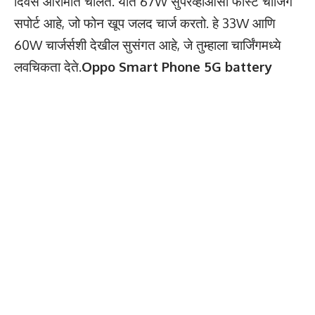
दिवस आरामात चालते. यात 67W सुपरव्हीओसी फास्ट चार्जिंग
सपोर्ट आहे, जो फोन खूप जलद चार्ज करतो. हे 33W आणि
60W चार्जर्सशी देखील सुसंगत आहे, जे तुम्हाला चार्जिंगमध्ये
लवचिकता देते.
Oppo Smart Phone 5G battery