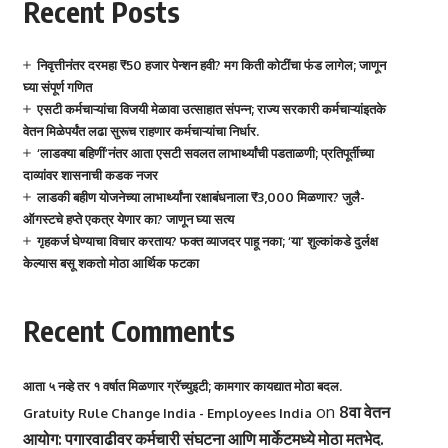
Recent Posts
निवृत्तीनंतर दरमहा ₹50 हजार पेन्शन हवी? मग किती कोटींचा फंड लागेल; जाणून
घ्या संपूर्ण गणित
एसटी कर्मचाऱ्यांचा विजयी मेळावा उत्साहात संपन्न; राज्य सरकारी कर्मचाऱ्यांइतके
वेतन मिळेपर्यंत लढा सुरूच राहणार कर्मचाऱ्यांचा निर्धार.
‘लाडक्या बहिणीं’नंतर आता एसटी सवलत लाभार्थ्यांची पडताळणी; प्रतिपूर्तीच्या
दाव्यांवर शासनाची कडक नजर
लाडकी बहीण योजनेच्या लाभार्थ्यांना रक्षाबंधनाला ₹3,000 मिळणार? जुलै-
ऑगस्टचे हप्ते एकत्र येणार का? जाणून घ्या सत्य
गृहकर्ज घेण्याचा विचार करताय? फक्त व्याजदर पाहू नका; ‘या’ शुल्कांकडे दुर्लक्ष
केल्यास बसू शकतो मोठा आर्थिक फटका
Recent Comments
आता ५ नव्हे तर १ वर्षात मिळणार ग्रॅच्युइटी; कामगार कायद्यात मोठा बदल.
on
8वा वेतन
Gratuity Rule Change India - Employees India
आयोग: पगारवाढीवर कर्मचारी संघटना आणि मार्केटमध्ये मोठा मतभेद.