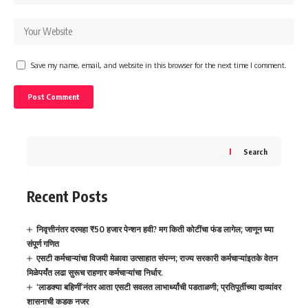
Save my name, email, and website in this browser for the next time I comment.
Search
Recent Posts
निवृत्तीनंतर दरमहा ₹50 हजार पेन्शन हवी? मग किती कोटींचा फंड लागेल; जाणून घ्या
संपूर्ण गणित
एसटी कर्मचाऱ्यांचा विजयी मेळावा उत्साहात संपन्न; राज्य सरकारी कर्मचाऱ्यांइतके वेतन
मिळेपर्यंत लढा सुरूच राहणार कर्मचाऱ्यांचा निर्धार.
‘लाडक्या बहिणीं’नंतर आता एसटी सवलत लाभार्थ्यांची पडताळणी; प्रतिपूर्तीच्या दाव्यांवर
शासनाची कडक नजर