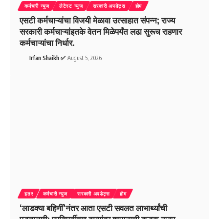
कर्मचारी न्युज
लेटेस्ट न्युज
सरकारी अपडेट्स
होम
एसटी कर्मचाऱ्यांचा विजयी मेळावा उत्साहात संपन्न; राज्य
सरकारी कर्मचाऱ्यांइतके वेतन मिळेपर्यंत लढा सुरूच राहणार
कर्मचाऱ्यांचा निर्धार.
Irfan Shaikh ✅
August 5, 2026
इतर
कर्मचारी न्युज
सरकारी अपडेट्स
होम
‘लाडक्या बहिणीं’नंतर आता एसटी सवलत लाभार्थ्यांची
पडताळणी; प्रतिपूर्तीच्या दाव्यांवर शासनाची कडक नजर