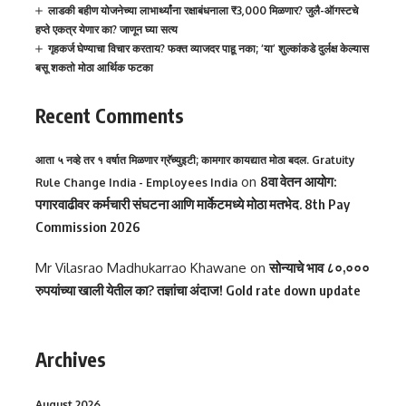
लाडकी बहीण योजनेच्या लाभार्थ्यांना रक्षाबंधनाला ₹3,000 मिळणार? जुलै-ऑगस्टचे
हप्ते एकत्र येणार का? जाणून घ्या सत्य
गृहकर्ज घेण्याचा विचार करताय? फक्त व्याजदर पाहू नका; ‘या’ शुल्कांकडे दुर्लक्ष केल्यास
बसू शकतो मोठा आर्थिक फटका
Recent Comments
आता ५ नव्हे तर १ वर्षात मिळणार ग्रॅच्युइटी; कामगार कायद्यात मोठा बदल. Gratuity
on
8वा वेतन आयोग:
Rule Change India - Employees India
पगारवाढीवर कर्मचारी संघटना आणि मार्केटमध्ये मोठा मतभेद. 8th Pay
Commission 2026
Mr Vilasrao Madhukarrao Khawane
on
सोन्याचे भाव ८०,०००
रुपयांच्या खाली येतील का? तज्ञांचा अंदाज! Gold rate down update
Archives
August 2026