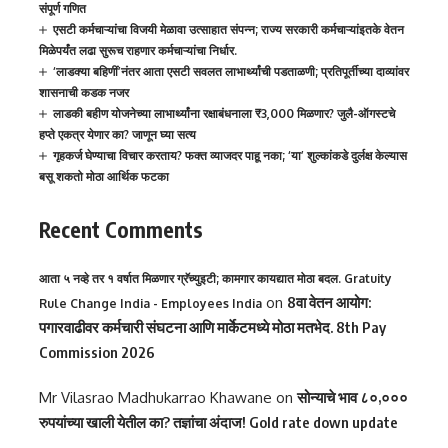
संपूर्ण गणित
एसटी कर्मचाऱ्यांचा विजयी मेळावा उत्साहात संपन्न; राज्य सरकारी कर्मचाऱ्यांइतके वेतन
मिळेपर्यंत लढा सुरूच राहणार कर्मचाऱ्यांचा निर्धार.
‘लाडक्या बहिणीं’नंतर आता एसटी सवलत लाभार्थ्यांची पडताळणी; प्रतिपूर्तीच्या दाव्यांवर
शासनाची कडक नजर
लाडकी बहीण योजनेच्या लाभार्थ्यांना रक्षाबंधनाला ₹3,000 मिळणार? जुलै-ऑगस्टचे
हप्ते एकत्र येणार का? जाणून घ्या सत्य
गृहकर्ज घेण्याचा विचार करताय? फक्त व्याजदर पाहू नका; ‘या’ शुल्कांकडे दुर्लक्ष केल्यास
बसू शकतो मोठा आर्थिक फटका
Recent Comments
आता ५ नव्हे तर १ वर्षात मिळणार ग्रॅच्युइटी; कामगार कायद्यात मोठा बदल. Gratuity
on
8वा वेतन आयोग:
Rule Change India - Employees India
पगारवाढीवर कर्मचारी संघटना आणि मार्केटमध्ये मोठा मतभेद. 8th Pay
Commission 2026
Mr Vilasrao Madhukarrao Khawane
on
सोन्याचे भाव ८०,०००
रुपयांच्या खाली येतील का? तज्ञांचा अंदाज! Gold rate down update