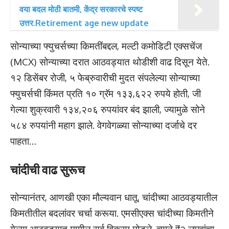
वया बदल मोठी बातमी, केंद्र सरकारचे स्पष्ट
उत्तर.Retirement age new update
सोन्याच्या फ्युचर्सच्या किमतींबद्दल, मल्टी कमोडिटी एक्सचेंज
(MCX) सोन्याच्या दरात आठवड्यात थोडीशी वाढ दिसून येते.
१२ डिसेंबर रोजी, ५ फेब्रुवारीची मुदत संपलेल्या सोन्याच्या
फ्युचर्सची किंमत प्रति १० ग्रॅम १३३,६२२ रुपये होती, जी
गेल्या शुक्रवारी १३४,२०६ रुपयांवर बंद झाली, ज्यामुळे सोने
५८४ रुपयांनी महाग झाले. वेगवेगळ्या सोन्याच्या दर्जाचे दर
पाहता…
चांदीची वाढ सुरूच
सोन्यानंतर, आणखी एका मौल्यवान धातू, चांदीच्या आठवड्यातील
किमतीतील बदलांवर चर्चा करूया. एमसीएक्स चांदीच्या किमतीने
गेल्या आठवड्यात मागील सर्व विक्रम मोडले, त्याने ₹२ लाखांचा