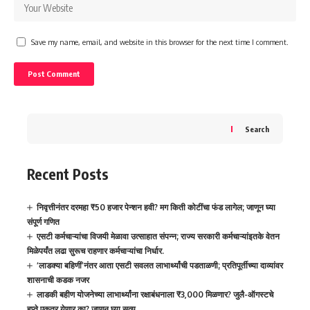
Save my name, email, and website in this browser for the next time I comment.
Search
Recent Posts
निवृत्तीनंतर दरमहा ₹50 हजार पेन्शन हवी? मग किती कोटींचा फंड लागेल; जाणून घ्या
संपूर्ण गणित
एसटी कर्मचाऱ्यांचा विजयी मेळावा उत्साहात संपन्न; राज्य सरकारी कर्मचाऱ्यांइतके वेतन
मिळेपर्यंत लढा सुरूच राहणार कर्मचाऱ्यांचा निर्धार.
‘लाडक्या बहिणीं’नंतर आता एसटी सवलत लाभार्थ्यांची पडताळणी; प्रतिपूर्तीच्या दाव्यांवर
शासनाची कडक नजर
लाडकी बहीण योजनेच्या लाभार्थ्यांना रक्षाबंधनाला ₹3,000 मिळणार? जुलै-ऑगस्टचे
हप्ते एकत्र येणार का? जाणून घ्या सत्य