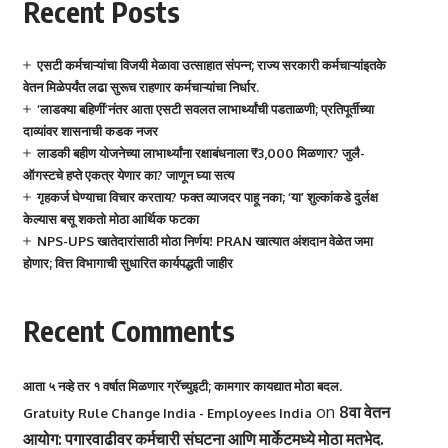
Recent Posts
एसटी कर्मचाऱ्यांचा विजयी मेळावा उत्साहात संपन्न; राज्य सरकारी कर्मचाऱ्यांइतके
वेतन मिळेपर्यंत लढा सुरूच राहणार कर्मचाऱ्यांचा निर्धार.
‘लाडक्या बहिणीं’नंतर आता एसटी सवलत लाभार्थ्यांची पडताळणी; प्रतिपूर्तीच्या
दाव्यांवर शासनाची कडक नजर
लाडकी बहीण योजनेच्या लाभार्थ्यांना रक्षाबंधनाला ₹3,000 मिळणार? जुलै-
ऑगस्टचे हप्ते एकत्र येणार का? जाणून घ्या सत्य
गृहकर्ज घेण्याचा विचार करताय? फक्त व्याजदर पाहू नका; ‘या’ शुल्कांकडे दुर्लक्ष
केल्यास बसू शकतो मोठा आर्थिक फटका
NPS-UPS खातेदारांसाठी मोठा निर्णय! PRAN खात्यात अंशदान वेळेत जमा
होणार; वित्त विभागाची सुधारित कार्यपद्धती जाहीर
Recent Comments
आता ५ नव्हे तर १ वर्षात मिळणार ग्रॅच्युइटी; कामगार कायद्यात मोठा बदल.
on
8वा वेतन
Gratuity Rule Change India - Employees India
आयोग: पगारवाढीवर कर्मचारी संघटना आणि मार्केटमध्ये मोठा मतभेद.