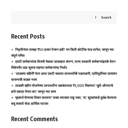
Search
Recent Posts
निवृत्तीनंतर दरमहा ₹50 हजार पेन्शन हवी? मग किती कोटींचा फंड लागेल; जाणून घ्या
संपूर्ण गणित
एसटी कर्मचाऱ्यांचा विजयी मेळावा उत्साहात संपन्न; राज्य सरकारी कर्मचाऱ्यांइतके वेतन
मिळेपर्यंत लढा सुरूच राहणार कर्मचाऱ्यांचा निर्धार.
‘लाडक्या बहिणीं’नंतर आता एसटी सवलत लाभार्थ्यांची पडताळणी; प्रतिपूर्तीच्या दाव्यांवर
शासनाची कडक नजर
लाडकी बहीण योजनेच्या लाभार्थ्यांना रक्षाबंधनाला ₹3,000 मिळणार? जुलै-ऑगस्टचे
हप्ते एकत्र येणार का? जाणून घ्या सत्य
गृहकर्ज घेण्याचा विचार करताय? फक्त व्याजदर पाहू नका; ‘या’ शुल्कांकडे दुर्लक्ष केल्यास
बसू शकतो मोठा आर्थिक फटका
Recent Comments