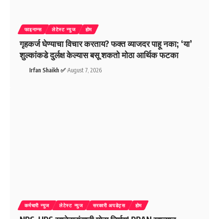
फाइनान्स
लेटेस्ट न्युज
होम
गृहकर्ज घेण्याचा विचार करताय? फक्त व्याजदर पाहू नका; ‘या’
शुल्कांकडे दुर्लक्ष केल्यास बसू शकतो मोठा आर्थिक फटका
Irfan Shaikh ✅
August 7, 2026
कर्मचारी न्युज
लेटेस्ट न्युज
सरकारी अपडेट्स
होम