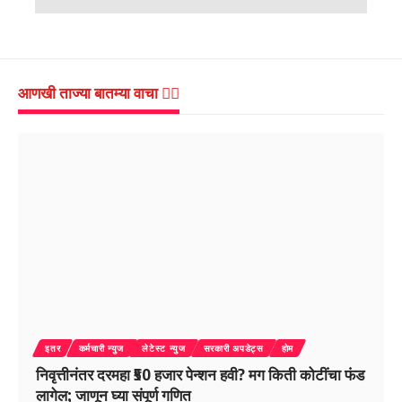
आणखी ताज्या बातम्या वाचा 👇🏻
इतर
कर्मचारी न्युज
लेटेस्ट न्युज
सरकारी अपडेट्स
होम
निवृत्तीनंतर दरमहा ₹50 हजार पेन्शन हवी? मग किती कोटींचा फंड
लागेल; जाणून घ्या संपूर्ण गणित