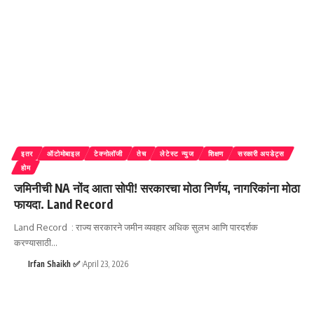
इतर
ऑटोमोबाइल
टेक्नोलॉजी
तेच
लेटेस्ट न्युज
शिक्षण
सरकारी अपडेट्स
होम
जमिनीची NA नोंद आता सोपी! सरकारचा मोठा निर्णय, नागरिकांना मोठा
फायदा. Land Record
Land Record : राज्य सरकारने जमीन व्यवहार अधिक सुलभ आणि पारदर्शक
करण्यासाठी
…
Irfan Shaikh ✅
April 23, 2026