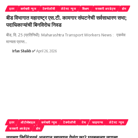
इतर
कर्मचारी न्युज
टेक्नोलॉजी
लेटेस्ट न्युज
शिक्षण
सरकारी अपडेट्स
होम
बीड विभागात महाराष्ट्र एस.टी. कामगार संघटनेची सर्वसाधारण सभा;
पदाधिकाऱ्यांची बिनविरोध निवड
बीड, दि. 25 (प्रतिनिधी): Maharashtra Transport Workers News : एकमेव
मान्यता प्राप्त
…
Irfan Shaikh ✅
April 26, 2026
इतर
ऑटोमोबाइल
कर्मचारी न्युज
टेक्नोलॉजी
तेच
फाइनान्स
लेटेस्ट न्युज
सरकारी अपडेट्स
होम
तुमच्या सिलिंडरचं अनुदान खात्यात येतंय का? घरबसल्या तपासा