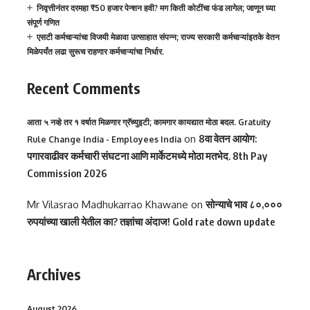
निवृत्तीनंतर दरमहा ₹50 हजार पेन्शन हवी? मग किती कोटींचा फंड लागेल; जाणून घ्या
संपूर्ण गणित
एसटी कर्मचाऱ्यांचा विजयी मेळावा उत्साहात संपन्न; राज्य सरकारी कर्मचाऱ्यांइतके वेतन
मिळेपर्यंत लढा सुरूच राहणार कर्मचाऱ्यांचा निर्धार.
Recent Comments
आता ५ नव्हे तर १ वर्षात मिळणार ग्रॅच्युइटी; कामगार कायद्यात मोठा बदल. Gratuity
on
8वा वेतन आयोग:
Rule Change India - Employees India
पगारवाढीवर कर्मचारी संघटना आणि मार्केटमध्ये मोठा मतभेद. 8th Pay
Commission 2026
Mr Vilasrao Madhukarrao Khawane
on
सोन्याचे भाव ८०,०००
रुपयांच्या खाली येतील का? तज्ञांचा अंदाज! Gold rate down update
Archives
August 2026