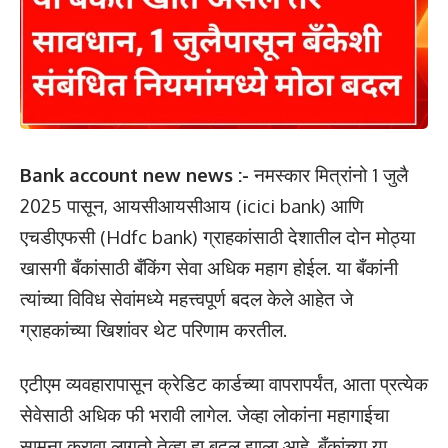
Bank account new news :-
नमस्कार मित्रांनो 1 जुलै
2025 पासून, आयसीआयसीआय (icici bank) आणि
एचडीएफसी (Hdfc bank) ग्राहकांसाठी देशातील दोन मोठ्या
खासगी बँकांसाठी बँकिंग सेवा अधिक महाग होईल. या बँकांनी
त्यांच्या विविध सेवांमध्ये महत्त्वपूर्ण बदल केले आहेत जे
ग्राहकांच्या खिशांवर थेट परिणाम करतील.
एटीएम व्यवहारापासून क्रेडिट कार्डच्या वापरापर्यंत, आता प्रत्येक
सेवेसाठी अधिक फी भरावी लागेल. जेव्हा लोकांना महागाईचा
सामना करावा लागतो तेव्हा हा बदल झाला आहे. बँकांच्या या