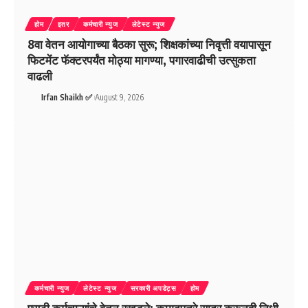
होम
इतर
कर्मचारी न्युज
लेटेस्ट न्युज
8वा वेतन आयोगाच्या बैठका सुरू; शिक्षकांच्या निवृत्ती वयापासून
फिटमेंट फॅक्टरपर्यंत मोठ्या मागण्या, पगारवाढीची उत्सुकता
वाढली
Irfan Shaikh ✅
August 9, 2026
कर्मचारी न्युज
लेटेस्ट न्युज
सरकारी अपडेट्स
होम
एसटी कर्मचाऱ्यांचे वेतन रखडले; कागदपत्रे सादर करूनही निधी