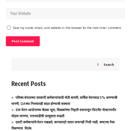
Save my name, email, and website in this browser for the next time I comment.
Search
Recent Posts
पश्चिम बंगालच्या सरकारी कर्मचाऱ्यांसाठी मोठी बातमी; वार्षिक वेतनवाढ 5% करण्याची
मागणी, DAच्या नियमातही बदल होण्याची शक्यता
8वा वेतन आयोगाच्या बैठका सुरू; शिक्षकांच्या निवृत्ती वयापासून फिटमेंट फॅक्टरपर्यंत
मोठ्या मागण्या, पगारवाढीची उत्सुकता वाढली
एसटी कर्मचाऱ्यांचे वेतन रखडले; कागदपत्रे सादर करूनही निधी नाही, कष्टाचा पैसा
मिळण्यास विलंब.