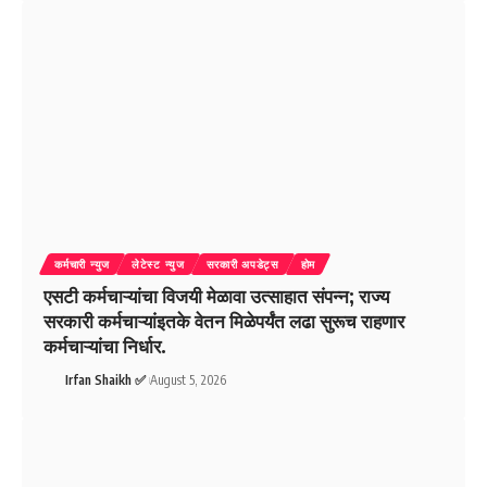
कर्मचारी न्युज
लेटेस्ट न्युज
सरकारी अपडेट्स
होम
एसटी कर्मचाऱ्यांचा विजयी मेळावा उत्साहात संपन्न; राज्य
सरकारी कर्मचाऱ्यांइतके वेतन मिळेपर्यंत लढा सुरूच राहणार
कर्मचाऱ्यांचा निर्धार.
Irfan Shaikh ✅
August 5, 2026